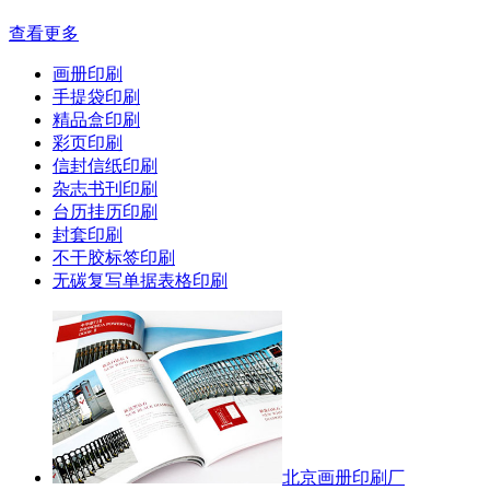
查看更多
画册印刷
手提袋印刷
精品盒印刷
彩页印刷
信封信纸印刷
杂志书刊印刷
台历挂历印刷
封套印刷
不干胶标签印刷
无碳复写单据表格印刷
北京画册印刷厂