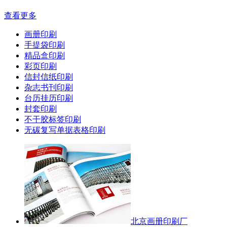
查看更多
画册印刷
手提袋印刷
精品盒印刷
彩页印刷
信封信纸印刷
杂志书刊印刷
台历挂历印刷
封套印刷
不干胶标签印刷
无碳复写单据表格印刷
北京画册印刷厂