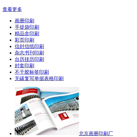
查看更多
画册印刷
手提袋印刷
精品盒印刷
彩页印刷
信封信纸印刷
杂志书刊印刷
台历挂历印刷
封套印刷
不干胶标签印刷
无碳复写单据表格印刷
北京画册印刷厂