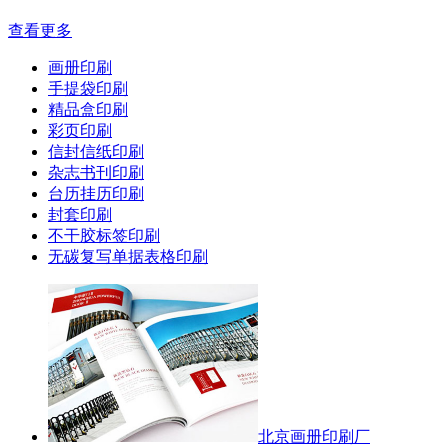
查看更多
画册印刷
手提袋印刷
精品盒印刷
彩页印刷
信封信纸印刷
杂志书刊印刷
台历挂历印刷
封套印刷
不干胶标签印刷
无碳复写单据表格印刷
北京画册印刷厂