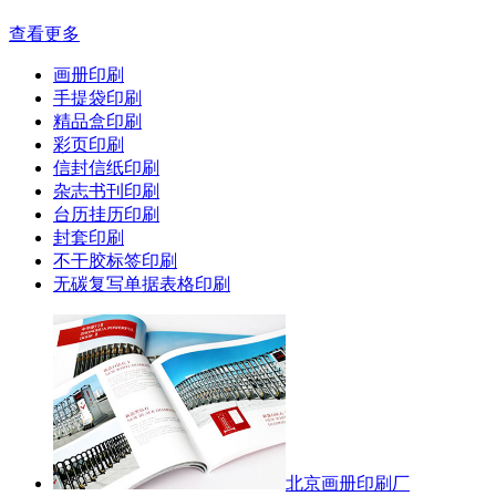
查看更多
画册印刷
手提袋印刷
精品盒印刷
彩页印刷
信封信纸印刷
杂志书刊印刷
台历挂历印刷
封套印刷
不干胶标签印刷
无碳复写单据表格印刷
北京画册印刷厂